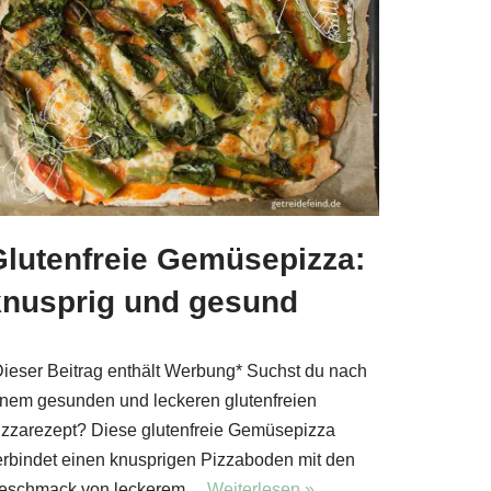
Glutenfreie Gemüsepizza:
knusprig und gesund
Dieser Beitrag enthält Werbung* Suchst du nach
inem gesunden und leckeren glutenfreien
izzarezept? Diese glutenfreie Gemüsepizza
erbindet einen knusprigen Pizzaboden mit den
eschmack von leckerem…
Weiterlesen »