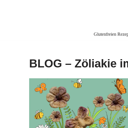
Zum
Inhalt
springen
Glutenfreien Reze
BLOG – Zöliakie i