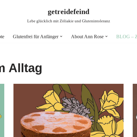
getreidefeind
Lebe glücklich mit Zöliakie und Glutenintoleranz
pte
Glutenfrei für Anfänger
About Ann Rose
BLOG – Zö
m Alltag