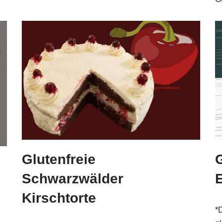
Glutenfreie
G
Schwarzwälder
E
Kirschtorte
*