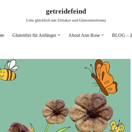
getreidefeind
Lebe glücklich mit Zöliakie und Glutenintoleranz
pte
Glutenfrei für Anfänger
About Ann Rose
BLOG – Zö