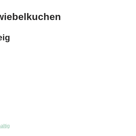
Zwiebelkuchen
eig
altig