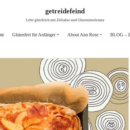
getreidefeind
Lebe glücklich mit Zöliakie und Glutenintoleranz
pte
Glutenfrei für Anfänger
About Ann Rose
BLOG – Zö