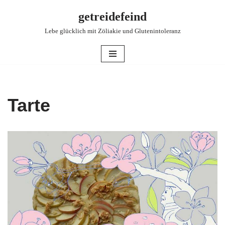
getreidefeind
Zum
Lebe glücklich mit Zöliakie und Glutenintoleranz
Inhalt
springen
Tarte